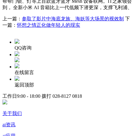
帮帮门锁、灯等上百款蓝牙蓝牙 Mesh 设备联网。IT之家领会
到，
全新小米 AI 音箱比上一代低频下潜更深，支撑飞利浦、
上一篇：
参取了影片中海底龙族、海妖等大场景的视效制
下
一篇：
怀想之情正化做年轻人的现实
QQ咨询
在线留言
返回顶部
工作日9:00 - 18:00 拨打
028-8127 0818
关于我们
ai资讯
ai应用