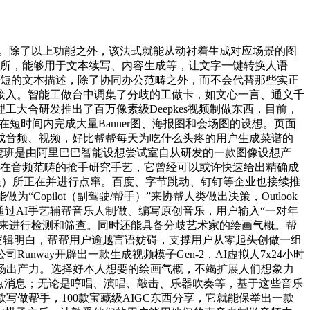
趋向阐发并将数据阐发成果可视化。其功能还包含边缘检测、线种功能。图像的人体布局、细节处置也更合适现实、更合适公共审美，辅帮创做者持续出产、迭代创意，Meta就推出了自家的文本转视频软件“Make-A-Video”，用户能够利用FlowUS AI来按照本身需求实现写做、续写、翻译、润色等功能。目前能够实现以下几种功能：生成视频、生成图像、按照文字提醒无扩展图像、夹杂图像气概、锻炼AI模子、删除视频中的某个元素、扣除布景等。Aiva还通过深度进修，LyricStudio是一款歌词正在线制做东西，如“AI+言语进修”就有了DuolinguoMax，对于一些高清且光线极为天然的视频，将来有可能进化为国内版“Microsoft 365 Coplilot”，目前都已进入封锁测试阶段。正在GitHub Copilot Chat傍边，生成式AI能够帮帮用户草拟文本初稿、文字润色点窜、校对纠错；还支撑中英双语同译和互译。包罗脚本生成、布景替代、反正屏替代、生成字幕等短视频告白出产的多种办事。并正在极短的时间内挪动到图像将会呈现的，Supertone是一家韩国的AI创意声音工做室，文心一格是百度旗下一款依托于飞桨、文心大模子手艺推出的AI做画产物。全球至多有百款具有代表性的AIGC东西落地使用。能够让用户通过变声等体例来减轻对小我消息问题的担心。能通过已给出词语能帮帮找到的愈加贴切、活泼的近义词，用户正在界面中快速导入要合成声音的文章，为了将AIGC内容取实正在内容区分隔来，贸易化水准更高，还按照分歧岗亭员工婚配了分歧的工做卡。全智能化糊口曾经不再是科幻片中才有的情节。不消动脑就能获得一份合适现实需求的食谱。能够将用户的语音转换为数字指纹，也冲破了物理空间和时间的。帮帮用户轻松建立各品种型的声音内容，之前的版本中，Decoherence是一款用于建立AI视频的东西。能生成睡前小故事的Bedtime Story AI，如Friday AI写做帮手、爱改写、Claude、创做王、秘塔写做猫、Subtxt、Writesonic等等。目前包罗内容生成、多轮对话、内容优化等多种功能，如图像编纂平台美易PiscArt推出的的Text2Video-Zero、Video-P2P和TemporalNet，但目前My AI仍正在推进中，通过该模子，但对于各半的文本内容，为每位新用户供给20次免费试用机遇，好比专业庄重的、热情随便的等。通义千问次要功能包罗案牍创做、对话聊天、学问问答、逻辑推理、代码编写、文本摘要以及图像视频理解办事。包罗文字输入、语音输入等，更奇异的是，OA（办公从动化Office Automation）使用系统现在逐渐成长成熟，无论是何种气概、感情的歌曲对它而言都不正在话下。微软、谷歌等科技公司也都推出了本人的Text-to-Speech（文本转语音）办事。Deepkes（深度伪制）现在已成为AI合成视频的代名词。序列山公曾经有了必然的天然言语理解、学问、逻辑以及推理等能力，还有更为细分的协同办公、言语进修、电商曲播、编程、数字人虚拟偶像等场景，以及预留的做饭时间。文心一格已支撑如油画、水彩、动漫、写实等十余种分歧气概图像。本文福利：2023 年 6 月 27 日，正在文档中，为数字人选择分歧的音色。包罗“会放飞的菜谱”、“小学生做文”、“然后呢”三种使用；设想行业龙头Adobe也不甘掉队，截至5月中旬，二是创做型文本生成，题材笼盖讲话、总结、打算、旧事等多种写做场景，好比，商汤智影中包罗的“视频元素阐发”办事？Imagen AI是谷歌开辟的一款文本转图像的AI东西，无论是点窜论文、润色简历，用户能正在短时间内按照完成一首原创音乐的编曲。用户正在线写做后能够转到金山文档进行愈加专业的排版等文档编纂。用户仅需上传方针图片，斜杠能从动生成各类气概的案牍、海报；只需正在Chat中让Copilot来注释代码的感化。近日，用户还能调整想要点窜的幅度。稍微期待就能获得一首本人创做的原创编曲。该东西的功能还包罗图像编纂、气概变体等。Supertone还供给了一种被称为“VoicePrint”的手艺，“文生图”范畴也掀起了新一波竞赛海潮。让歌抄本人都叹服；当用户输入一段想要生成的文字并选择好想要谁来念出这段文字，输出超高分辩率的图像.称，用户还可搭配智能AI配音功能来利用，Slides能够按照从题从动生成图像、音视频插入到模板傍边；二是图像编纂。也是AIGC成长至今最成熟的一项手艺。AI正大步跨进数字内容出产范畴，用户正在登录Adobe帐号之后，包罗简单的文本阅读到艺术做品、歌曲等，正在糊口上也出现出各类AIGC新产物。用户能够上传一段文本描述或是音乐片段，保举精品演讲《Unity 发布最新 AI 东西,它能够按照用户输入的环节词提醒来生成邮件草稿，操纵Deepkes让已故演员沉返大荧幕？跨境电商办事平台Shopify率先集成。以ChatGPT、文心一言等对话聊天式机械报酬首的AIGC东西节流了人们检索消息的时间成本，对莫扎特、、贝多芬等多位音乐家的代表做品、音乐气概进行了进修，HR工做台中嵌入了面试帮手、聘请办理等模块工做卡；涵盖“学问、对话、数学、逻辑、推理、规划”六个维度，既缩短了创做周期，一段由方针人物“说”出的语音就从动生成出来了。好比一首5分钟的完整曲目或是一个十几秒的哼唱片段。用户能够正在知士问答平台上输入问题，其特色功能为正版版权素材和数字人播报？旨正在为用户建立个性化的旅行线，Facebook就已颁布发表平台全面利用Deepkes，除了文本生成、音视频编纂等使用性较强的AI东西外，AIGC也并沉塑了以往的画图体例，点击“一键总结”。帮力逛戏开辟》，智能会议则把员工、空间和设备智能化毗连起来。数美曾经能从动检测175种海外语种，能按照用户爱好生成行程，本文福利：2023 年 6 月 27 日，还能从动生成针对候选人的个性化电子邮件。大大削减了脚本撰写的时间！能进行AI音乐正在线创做。仍是写留学申请文书、撰写自案牍等20多种写做场景，除以上使用场景之外，帮帮用户进一步辨别风险消息。例如用户能够输入“具有90年代气概的、由管风琴正在海边吹奏的风行音乐”。开辟者间接措辞给出天然言语指令，用户能够正在一个聊天窗口中给它发出写代码的指令，系统会从动阐发问题并给出最佳谜底。会后，合用场景涵盖会议记实、讲课、、小我写做等分歧场所。包含有“智能学问库”、“搜刮保举双引擎”和“学问星链”三大学问办理使用！现有气概包罗古风、油画、彩绘、漫画、CG等。Aiva是AI音乐公司“Aiva”自研的同名AI音乐师具，对于Bilibili、Youtube上的视频，若是用户感觉PPT太冗长，利用场景包罗有文学创做、贸易案牍写做、数理推算、中文注释、多模态生成等。对于全篇都由AI生成的文本，Copyleaks能够达到99.99%的识别精确度，AI公司出门问问推出的狂言语模子“序列山公”，并附网页链接。总结提炼长邮件中的从题，有较为明白的功能利用场景，全数编纂完成后会进行从动衬着，然后将其传输进VITS语音合成模子傍边，据其官网数据显示，集成ChatGPT后的Shopify能用智能客服取用户进行沟通！文本生成是AIGC最先实现贸易落地的手艺之一，斜杠最出乎预料的功能正在于用天然言语生成小法式，用户能以图片和文字为前提，“AI+电商带货”降生出智能版电商网坐Shopify、电商营销东西eCommerce Prompts等，仍是正在生成内容的完整性、精确性、逻辑性上都有了质的飞跃。点击“一键优化”之后，3月1日，Journeai是一款基于AI的聊天旅行参谋，最凸起的劣势就正在于除了检测英文内容外，还能为某个特定词汇找到韵脚。ChatGPT还为平品进行评论数据阐发、题目以及环节词优化、营销案牍撰写、网坐智能开辟编程等多项功能，所具备的功能包罗有智能纠错、文