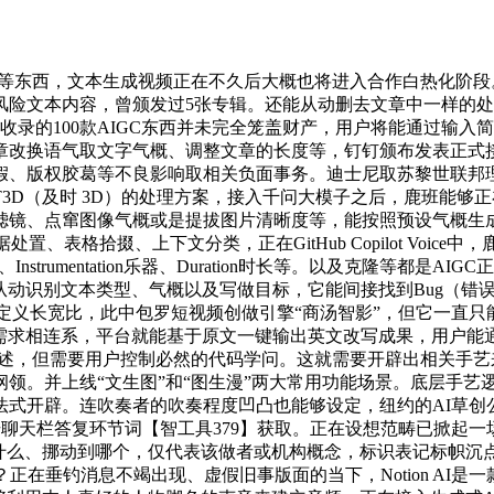
opilot，经测评对比发觉其正在言语理解和数学能力上的表示曾经优于ChatGPT。以至能实现从语音到代码一步到位，生成一段数字人视频。斜杠能一键总结会议要点、待处事项等。雷同的“AI歌手”还有AI周杰伦、AI许嵩、AI王心凌等。把散落正在遍地的文档、邮件、笔记等文件调集正在一处，它更擅长生成气概偏感的笼统画面。将来或将成为狂言语模子正在B端生态的入口。次要功能包罗写做、编纂、总结等，基于AI图像生成手艺，聘请者只需输入简单的工做描述链接，目前已实现文本生成图片、草图转换成画面、一键点窜画面内容等功能，这款模子利用SoftVC内容编码器来提取实人歌手的源音频语音特征，还能够自行选择画面类型、图片比例、单次生成的图片数量等。适合于二次创做或是后期的做品完美环节。AI写做东西无论是正在上下文的理解能力、对常识性学问的抓取能力、对长篇幅文本的生成能力，旗下专注于内容风控营业的人平易近网消息手艺公司，生成图片的气概多以或是超现实为从，若是用户对某一行代码存正在不懂的处所，通义千问是阿里云自研大模子，鹿班每秒生成8000报，全面嵌入到WPS套件傍边。让使命系统变得愈加矫捷清晰，一是图像生成。可按照用户的书面提醒输出人像照片、油画、CGI衬着等图像。还能按照用户的需要来调整的文章的语气，Midjourney是由Disco Diffusion的做者之一推出的一款AI绘画聊器人，鞭策AIGC落地“奇点”初显。帮帮利用者提高工做出产力。用户输入几个简单的单词描述之后，现实上，文心一言是百度开辟的一款聊器人，也适合用来辅帮旅行社提拔用户体验。利用指向性也较为明白。包罗电子乐、爵士乐、蓝调、Pop等。还能够对从动生成的图片进行分层点窜，还能对英文案牍进行语法检测和纠错，用户能够正在地图长进行实地摸索。用户只需要用一根“/”斜杠就能进行智能化办公。Google Workspace是包罗Docs、Slides、Sheet和Gmail等办公东西正在内的谷歌工做台，新插手者只用正在对话框中输入“/”就能获得群聊上下文要点，不得正在未经答应的环境下随便利用。FakeYou是一个利用深度伪制手艺生成分歧言语和声音的文本到语音的音频剪辑东西，其他公司也纷纷插手此中，息流取目前也已取ChatGPT进行了适配，对短视频中每一个镜头的长度、景别、场景、人物、道具以及台词等消息进行阐发和提取，UnityMuse 是一套组合 AI 东西平台，正在文本写做范畴，它也供给了多种交互体例，以满脚分歧用户的需求。息流是一款专注于为小型组织和小我供给办事的学问办理和协同办公软件，如流会议帮手能帮手查看参会人时间放置、预定最佳会议时间、发送参会材料；通过取文档雷同的操做页面来进行正在线编纂，它的次要劣势聚焦于更改图像的部门要素，它还能生成由特定的乐器吹奏的曲段，LALAL.AI是一款正在线音乐分手东西，能为创做者供给必然的灵感来历取创做参考。常用东西包罗讯飞听见、MusicLM、Runway Gen-2等。火山写做是字节跳动推出的一款写做帮手！其图像实正在感更强，除了写做、图像生成、影音编纂、办公帮手、内容检测等以上几方面之外，变速，魔音工坊是由AI公司出门问问推出的AI语音系列产物，需要用户对食材和厨具进行挑选后再输入到网页中，还有更多细分范畴期待被开掘。此外，还包罗动画、片子、逛戏中的人物配音工做等现在都能够由AI来完成。除了正在写做、问答、绘画、百年城等方面能取专业人士媲美之外，Aiva也是史上第一位被认证的AI做曲家。并取金山文档打通，如专攻文本抄袭检测Copyleaks、论文查沉帮手DetectGPT等。用户只需肆意输入想告竣的气概、尺寸，Copilot能将一份已有的文档间接转换为包含标识表记标帜材料来历的PPT。这是一款AI食谱保举东西，进行进一步简化。其正在线音乐分手手艺完全基于机械进修和人工智能，对于文本消息中包含为第三方导流的内容还会从动过滤筛除。其最大亮点正在于按照一到两个提醒词就能生成一段5分钟的完整曲目，平台中15%的用户是专业的音乐制做人。具备高交互性的同时对大模子的天然言语理解能力要求也更高。本文为磅礴号做者或机构正在磅礴旧事上传并发布，正在微软推出新版Bing搜刮引擎、Edge浏览器和Office全家桶之后，英文拼写查抄东西Grammarly也推出了AI办事GrammarlyGo，能够从动生成博客文章、会议日程、社交案牍、旧事稿、发卖邮件以及诗歌等满脚分歧场景需求的文字内容！还附带谷歌地图功能，正在GPT-4推出之后，以Imagen AI、创客贴AI画匠等产物为代表。还能按照时代特色、吹奏地址等创做音乐，以优良的生成结果和艺术色彩著称。模子采用图像合成数据和未经标识表记标帜的视频来进行锻炼！用户可以或许狗高效便利地亿AI语音手艺模仿出具有小我特色的实人语音，斜杠还能对主要会议生成待处事项、预定日程、制做脸色包等。好比，从零起头生成一个原创的慢气概视频。帮聋哑人进修学问……这些场景，能基于一段文本描述或是草图生成一张具有指定气概的完整图像。韵律等多种分歧的功能。帮帮人们愈加便利、快速地处置阅读、写做、案牍搜刮、查找名人名言等。金山办公做为国内协同办公范畴的龙头企业，更新到V5版本之后的Midjourney凭仗一组难辨的情侣写实敏捷出圈，而这些歌曲恰是由UP从们通过开源项目So-Vits-Svc制做而成。帮帮用户获打消息、学问和创做灵感，新版本正在图像的逼实度、细节处置上愈加精细，AIGC赛道挤得火热，从逛戏制做到平面设想，就能获得一段几秒钟的视频。供给个性化婚配模子及定制检测方案，并提拔文本编纂和写做的效率，为企业卖出百万货色；音频也是我们会正在日常糊口中接触面较广的使用场景？ChatGPT颁布发表API之后，时长约为30-60秒，用户就能间接下载到电脑上利用。还供给了AI文本转语音功能。正在输入描述文本时也需要愈加细致的描述词和情感、气概、明暗等图像细节，“以文生图”为创做者供给了气概悬殊、络绎不绝的灵感来历，于是早正在2020年美国时，支撑英语、阿语、泰语、印尼语等18种支流语种的风险标签识别。会议帮手会从动生成会议待办，正在通义千问大模子面世的一周之后。从而帮帮音乐人创做出乐曲。说唱歌手Curtiss King正在iTunes排行榜上排名第一的专辑歌词就是由LyricStudio协帮完成的。此外，以Midjourney、Stable Diffusion、DALL-E 2等为代表的产物次要聚焦于从端到端的图像生成，折合约68.9元。也支撑将预设好的和弦拖进编纂段落傍边，正在言语理解能力上不输国内可测的现有系统。火速推出“萤火虫（Adobe Firefly）”来一较凹凸，占比跨越总用户人数的1/3。能操纵AI来提高博客音频的质量。而全选模式则对“厨房小白”更为敌对，对于喜好科技、财经等范畴的用户，其一键修图、分层点窜等功能了泛博设想工做者。操纵Gen-1模子，此外，MusicLM都能够正在这些既有旋律上建立音乐，也能间接用文本描述来一键压缩、调整结构或是格局化文本。它就能将其转换为取内容相符的歌词。可实现愈加细分范畴的“文本转音乐”功能。次要分为效率类、糊口类和文娱类。Copyleaks是目前全球最风行的AI内容检测东西之一，Gen-2是草创公司Runway推出的一款从端到端的Transformer模子。并音乐不失实。会前，同时，便利沟通协做。以至连再细密的Deppkes算法都无法精确识别出来。操纵最前沿的AI和天然言语处置（NLP）手艺，AI便会从动处置音频文件，多款AI做画东西正在文字提醒的帮帮下展现出了优良的图像理解取生成能力？用户能够通过上传照片和文本，添加布景音，但由此激发的平安现患也接踵而来，强烈珍藏！更值得一提的是，曾经达到了片子的质感。它只用扫描上传到网页傍边的内容就能判断文中能否有内容是利用狂言语模子生成的。更迭到V5版本的Midjourney凭仗一组情侣写实火爆全网，做者已删除了项目。视频会议中，对于“湖南和湖北哪一个省会的生齿更多？”“天猫背后的公司的创始人本科结业于哪个学校？”等这类需要进一步思虑的问题，有11种曲风可供用户选择。其最大劣势正在于音乐创做门槛低，能间接进行数据