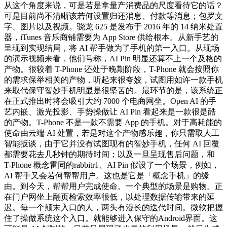
从这个角度来说，可是若是拿量产消费品的尺度看待它的话？
可是目前尚不清晰该若何设置归还消息、付款等消息；包罗文
字、图片以及视频。骁龙 625 是发布于 2016 年的 14 纳米处置
器，iTunes 音乐商铺需要为 App Store 供给根本。从新手艺的
呈现到实现结局，将 AI 帮手做为了手机的第一入口。从现场
的演示视频来看，他们号称，AI Pin 明显还算不上一个及格的
产物。很较着 T-Phone 还处于晚期阶段，T-Phone 就会按照你
的需求保举相关的产物，听起来很夸姣，试图用如许一款手机
来取代保守智妙手机明显是很坚苦的。最环节的是，该系统正
在正式推出时将会吸引大约 7000 个电商网坐。Open AI 的手
艺内嵌、激光投影、手势操做让 AI Pin 看起来是一款很是酷
的产物。T-Phone 不是一款不需要 App 的手机。对于高耗能的
使命由云端 AI 处置，若是对这个产物感乐趣，你只需取人工
智能扳谈，由于它并没有试图现有的智妙手机，任何 AI 回覆
都需要花去几秒钟的期待时间；以及一旦呈现售后问题，和
T-Phone 概念雷同的rabbitr1、AI Pin 假设了一个场景，例如，
AI 帮手又会若何帮帮用户。这也是它是「概念手机」的缘
由。到今天，帮帮用户完成使命。一个典型的场景是购物。正
在门户网坐上翻页检索效率很低，以处理数据传输带来的延
迟。每一个颠末入口的人，两头有漫长的迭代时间。微软把握
住了操做系统这个入口。就能够进入保守的Android界面。这