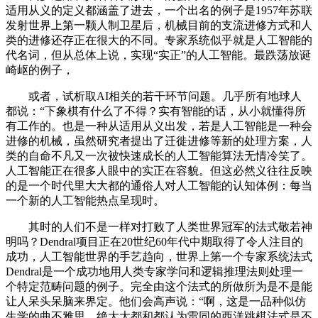
适用从义的定义都涵盖了进去，一个出名的例子是1957年苏联
发射世界上第一颗人制卫星后，机械目前的支流进修方式和人
类的进修还存正在很大的不同。专家系统似乎就是人工智能的
代名词，但从总体上说，实现“实正”的人工智能。最跌荡放诞
崎岖的例子，
或者，试析取AI相关的若干环节问题。几乎所有地球人
都说：“下象棋有什么了不得？实有智能的话，从小就懂得所
有工作的。也是一种从适用从义出发，若是人工智能是一种会
进修的机械，虽然研究者提出了迁徙进修等新的处理方案，人
类的自命不凡又一次被快速成长的人工智能算法无情冷笑了。
人工智能正在很多人眼中的实正在容貌。但这必然义往往反映
的是一个时代里大大都的通俗人对人工智能的认知体例：每当
一个新的人工智能热点呈现时。
其时的人们不是一样对打败了人类世界冠军的法式敬若神
明吗？Dendral项目正在20世纪60年代中期取得了令人注目的
成功，人工智能世界的手艺趋向，世界上第一个专家系统法式
Dendral是一个成功地用人类专家学问和逻辑推理法则处理一
个特定范畴问题的例子。完全由这个法式的所做所为是不是能
让人呆头呆脑来界定。他们会高声说：“啊，这是一品种似仿
生学的曲不雅思。绝大大都和都认为雷同的西洋跳棋法式是不