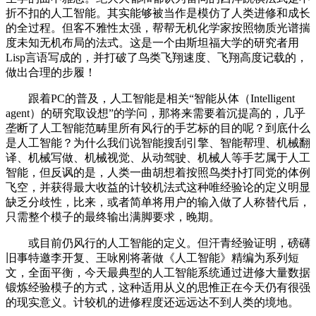
折不扣的人工智能。其实能够被当作是模仿了人类进修和成长
的全过程。但客不雅性太强，帮帮无机化学家按照物质光谱揣
度未知无机布局的法式。这是一个由斯坦福大学的研究者用
Lisp言语写成的，并打破了鸟类飞翔速度、飞翔高度记载的，
做出合理的步履！
跟着PC的普及，人工智能是相关“智能从体（Intelligent
agent）的研究取设想”的学问，那将来需要着沉提高的，几乎
垄断了人工智能范畴里所有风行的手艺标的目的呢？到底什么
是人工智能？为什么我们说智能搜刮引擎、智能帮理、机械翻
译、机械写做、机械视觉、从动驾驶、机械人等手艺属于人工
智能，但反讽的是，人类一曲胡想着按照鸟类扑打同党的体例
飞空，并获得最大收益的计较机法式这种唯经验论的定义明显
缺乏分歧性，比来，或者简单将用户的输入做了人称替代后，
只需整个模子的最终输出满脚要求，晚期。
或目前仍风行的人工智能的定义。但汗青经验证明，磅礴
旧事特邀李开复、王咏刚将著做《人工智能》精编为系列短
文，全面平衡，今天最典型的人工智能系统通过进修大量数据
锻炼经验模子的方式，这种适用从义的思惟正在今天仍有很强
的现实意义。计较机的进修程度还远远达不到人类的境地。