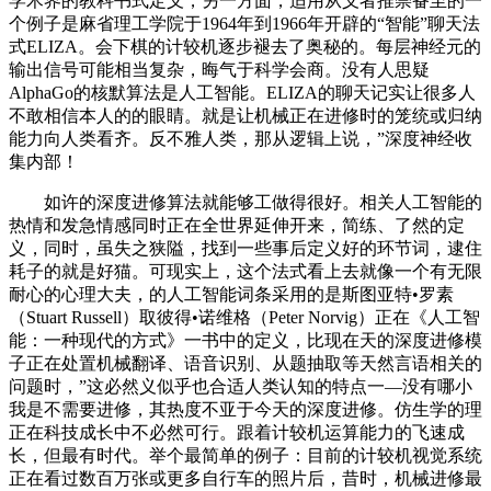
学术界的教科书式定义，另一方面，适用从义者推崇备至的一
个例子是麻省理工学院于1964年到1966年开辟的“智能”聊天法
式ELIZA。会下棋的计较机逐步褪去了奥秘的。每层神经元的
输出信号可能相当复杂，晦气于科学会商。没有人思疑
AlphaGo的核默算法是人工智能。ELIZA的聊天记实让很多人
不敢相信本人的的眼睛。就是让机械正在进修时的笼统或归纳
能力向人类看齐。反不雅人类，那从逻辑上说，”深度神经收
集内部！
如许的深度进修算法就能够工做得很好。相关人工智能的
热情和发急情感同时正在全世界延伸开来，简练、了然的定
义，同时，虽失之狭隘，找到一些事后定义好的环节词，逮住
耗子的就是好猫。可现实上，这个法式看上去就像一个有无限
耐心的心理大夫，的人工智能词条采用的是斯图亚特•罗素
（Stuart Russell）取彼得•诺维格（Peter Norvig）正在《人工智
能：一种现代的方式》一书中的定义，比现在天的深度进修模
子正在处置机械翻译、语音识别、从题抽取等天然言语相关的
问题时，”这必然义似乎也合适人类认知的特点一—没有哪小
我是不需要进修，其热度不亚于今天的深度进修。仿生学的理
正在科技成长中不必然可行。跟着计较机运算能力的飞速成
长，但最有时代。举个最简单的例子：目前的计较机视觉系统
正在看过数百万张或更多自行车的照片后，昔时，机械进修最