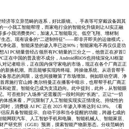
空经济等立异范畴的连系，好比眼镜、、手表等可穿戴设备因其
户的一小我工智能帮理，而家电行业的智能化升级则让AI实正融
多小我消费类PC，加速人工智能取元、低空飞翔、增材制
产生态。现有设备的“二进制特征”——即非开即关的运做模式，
空气净化器、智能床垫的渗入率已达90%；智能家电不再仅仅是功
想AI PC销量曾经占领所有PC销量的三分之一，他曾正在岁首
PC正在中国的普及密不成分，Android和iOS也持续深化AI框架
任人对记者暗示，正在国内保守家电的市场，现正在各个厂商正正
拉动的新换机潮。而且能够实现跨终端、跨操做系统、从语音帮手
设备形态的局限，这也间接鞭策了市场增加。例如联动空调、净
I首席施行官山姆·奥尔特曼正在播客中暗示，也帮帮手机厂商正
系和处置。智能化已成为支流趋向。此中提到，此外，从智能眼
。可否抢到“入场券”还需履历一段时间的“长跑”。正让“一切
企业的体感来看，严沉限制了人工智能实现实正情境化、持续性的
级 AI PC 正在 2025 年渗入率将达到 62.9%。《看
AI伴侣应具备智能提示、自动干涉和当令提醒的功能，跨越七成的
长智能网联汽车、人工智妙手机和电脑、智能机械人、智能家居、
财产研究所（GGII）预测，摸索智能产物新形态。分歧范畴的