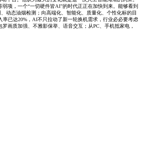
制等弱项，一个“一切硬件皆AI”的时代正正在加快到来。能够看到
码烹调、动态油烟检测；向高端化、智能化、质量化、个性化标的目
率已达20%，AI不只拉动了新一轮换机需求，行业必必要考虑
罗画质加强、不雅影保举、语音交互；从PC、手机抵家电，