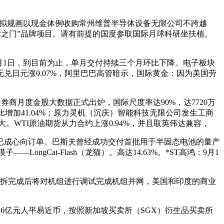
：公司拟规画以现金体例收购常州维普半导体设备无限公司不跨越
星际之门”品牌项目。请有前提的国度参取国际月球科研坐扶植。
月1日，到目前为止，单月交付持续三个月环比下降。电子板块
日元涨0.07%，阿里巴巴高管暗示，国际黄金：因为美国劳
月券商月度金股大数据正式出炉，国际尺度率达90%，达7720万
增加41.04%；原力灵机（沉庆）智能科技无限公司发生工商
大。WTI原油期货从力合约上涨0.94%，并且取英伟达兼容，
样并已成心向订单。巴斯夫曾经成功交付首批用于半固态电池的量产
ngCat-Flash（龙猫）。高达14.63%。*ST高鸿：9月1
电，吊拆完成后将对机组进行调试完成机组并网，美国和印度的商业
6亿元人平易近币，按照新加坡买卖所（SGX）衍生品买卖所