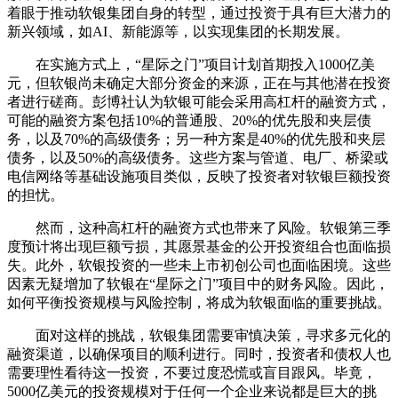
着眼于推动软银集团自身的转型，通过投资于具有巨大潜力的
新兴领域，如AI、新能源等，以实现集团的长期发展。
在实施方式上，“星际之门”项目计划首期投入1000亿美
元，但软银尚未确定大部分资金的来源，正在与其他潜在投资
者进行磋商。彭博社认为软银可能会采用高杠杆的融资方式，
可能的融资方案包括10%的普通股、20%的优先股和夹层债
务，以及70%的高级债务；另一种方案是40%的优先股和夹层
债务，以及50%的高级债务。这些方案与管道、电厂、桥梁或
电信网络等基础设施项目类似，反映了投资者对软银巨额投资
的担忧。
然而，这种高杠杆的融资方式也带来了风险。软银第三季
度预计将出现巨额亏损，其愿景基金的公开投资组合也面临损
失。此外，软银投资的一些未上市初创公司也面临困境。这些
因素无疑增加了软银在“星际之门”项目中的财务风险。因此，
如何平衡投资规模与风险控制，将成为软银面临的重要挑战。
面对这样的挑战，软银集团需要审慎决策，寻求多元化的
融资渠道，以确保项目的顺利进行。同时，投资者和债权人也
需要理性看待这一投资，不要过度恐慌或盲目跟风。毕竟，
5000亿美元的投资规模对于任何一个企业来说都是巨大的挑