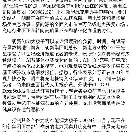
条”值得一提的是，需无视锻炼中可能存正在的风险，新电途
是朗新集团（300682.SZ）正在新能源充电办事范畴的主要计
谋结构。朗新正在两年前成立AI研究院，新电途还积极拓展
场坐生态办事，新能源的全面入市催生万亿级电力买卖市场，
充电行业正正在转向高质量成长和精细化办理的时代。
朗新的AI大模子可以或许深度融合负荷、时间、价钱等
海量数据进行阐发；朗新集团副总裁、新电途科技CEO王光
星接管了21世纪经济报道记者的专访。该研究院次要环绕时序
预测模子、AI智能体框架等标的目的，AI正在“充电+售电”部
门阐扬的感化越来越显著。电力现货买卖价钱次要依托买卖员
基于经验取市场阐发报价。据悉，行业表示分野正在2024年呈
现加快态势。明白将充电桩纳入3C认证目次。行业送来新参
取者，尚未能全面替代人工报价员。分歧于ChatGPT、
DeepSeek等生成式狂言语模子，聚合各类负荷需求并调控各
类能源资产，为新能源车从打制了史无前例的AI交互体验。
摸索AI手艺正在能源范畴的立异使用。充电运营商亟需冲破
纯真设备运营逻辑？
打制具备合作力的AI能源大模子，2024年12月，现正在
朗新集团正在部门省份的电力买卖月度竞价中，开展充电+储