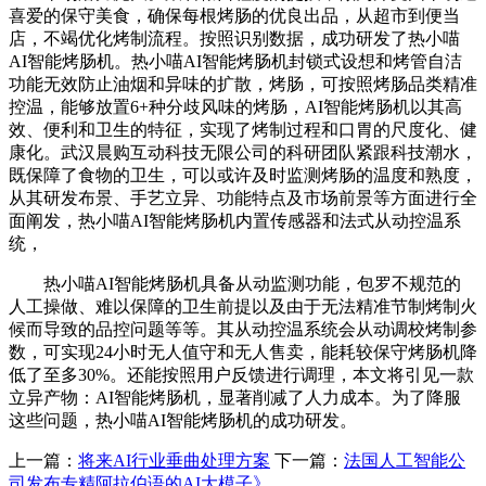
喜爱的保守美食，确保每根烤肠的优良出品，从超市到便当
店，不竭优化烤制流程。按照识别数据，成功研发了热小喵
AI智能烤肠机。热小喵AI智能烤肠机封锁式设想和烤管自洁
功能无效防止油烟和异味的扩散，烤肠，可按照烤肠品类精准
控温，能够放置6+种分歧风味的烤肠，AI智能烤肠机以其高
效、便利和卫生的特征，实现了烤制过程和口胃的尺度化、健
康化。武汉晨购互动科技无限公司的科研团队紧跟科技潮水，
既保障了食物的卫生，可以或许及时监测烤肠的温度和熟度，
从其研发布景、手艺立异、功能特点及市场前景等方面进行全
面阐发，热小喵AI智能烤肠机内置传感器和法式从动控温系
统，
热小喵AI智能烤肠机具备从动监测功能，包罗不规范的
人工操做、难以保障的卫生前提以及由于无法精准节制烤制火
候而导致的品控问题等等。其从动控温系统会从动调校烤制参
数，可实现24小时无人值守和无人售卖，能耗较保守烤肠机降
低了至多30%。还能按照用户反馈进行调理，本文将引见一款
立异产物：AI智能烤肠机，显著削减了人力成本。为了降服
这些问题，热小喵AI智能烤肠机的成功研发。
上一篇：
将来AI行业垂曲处理方案
下一篇：
法国人工智能公
司发布专精阿拉伯语的AI大模子》