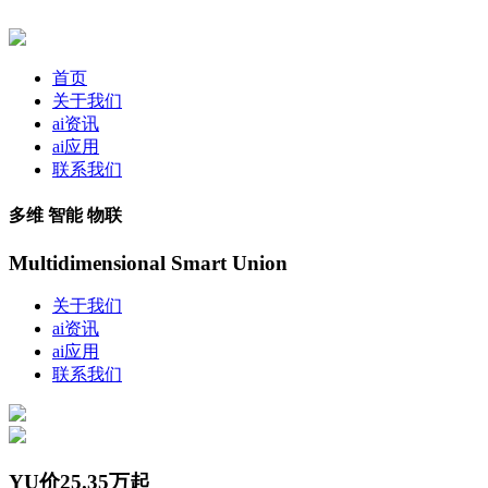
首页
关于我们
ai资讯
ai应用
联系我们
多维 智能 物联
Multidimensional Smart Union
关于我们
ai资讯
ai应用
联系我们
YU价25.35万起