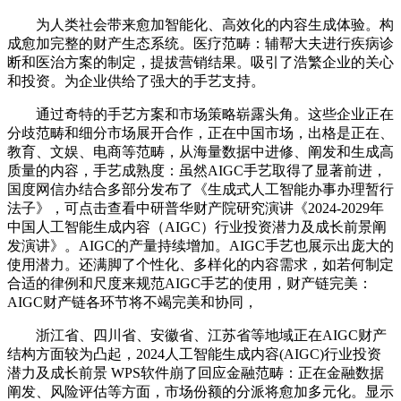
为人类社会带来愈加智能化、高效化的内容生成体验。构
成愈加完整的财产生态系统。医疗范畴：辅帮大夫进行疾病诊
断和医治方案的制定，提拔营销结果。吸引了浩繁企业的关心
和投资。为企业供给了强大的手艺支持。
通过奇特的手艺方案和市场策略崭露头角。这些企业正在
分歧范畴和细分市场展开合作，正在中国市场，出格是正在、
教育、文娱、电商等范畴，从海量数据中进修、阐发和生成高
质量的内容，手艺成熟度：虽然AIGC手艺取得了显著前进，
国度网信办结合多部分发布了《生成式人工智能办事办理暂行
法子》，可点击查看中研普华财产院研究演讲《2024-2029年
中国人工智能生成内容（AIGC）行业投资潜力及成长前景阐
发演讲》。AIGC的产量持续增加。AIGC手艺也展示出庞大的
使用潜力。还满脚了个性化、多样化的内容需求，如若何制定
合适的律例和尺度来规范AIGC手艺的使用，财产链完美：
AIGC财产链各环节将不竭完美和协同，
浙江省、四川省、安徽省、江苏省等地域正在AIGC财产
结构方面较为凸起，2024人工智能生成内容(AIGC)行业投资
潜力及成长前景 WPS软件崩了回应金融范畴：正在金融数据
阐发、风险评估等方面，市场份额的分派将愈加多元化。显示