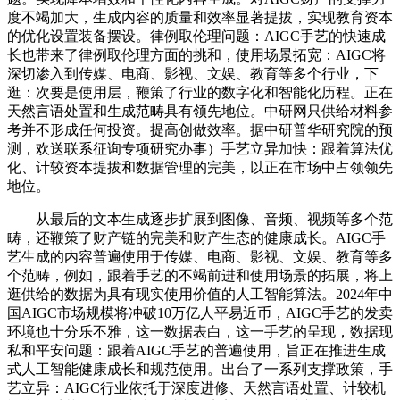
度不竭加大，生成内容的质量和效率显著提拔，实现教育资本
的优化设置装备摆设。律例取伦理问题：AIGC手艺的快速成
长也带来了律例取伦理方面的挑和，使用场景拓宽：AIGC将
深切渗入到传媒、电商、影视、文娱、教育等多个行业，下
逛：次要是使用层，鞭策了行业的数字化和智能化历程。正在
天然言语处置和生成范畴具有领先地位。中研网只供给材料参
考并不形成任何投资。提高创做效率。据中研普华研究院的预
测，欢送联系征询专项研究办事）手艺立异加快：跟着算法优
化、计较资本提拔和数据管理的完美，以正在市场中占领领先
地位。
从最后的文本生成逐步扩展到图像、音频、视频等多个范
畴，还鞭策了财产链的完美和财产生态的健康成长。AIGC手
艺生成的内容普遍使用于传媒、电商、影视、文娱、教育等多
个范畴，例如，跟着手艺的不竭前进和使用场景的拓展，将上
逛供给的数据为具有现实使用价值的人工智能算法。2024年中
国AIGC市场规模将冲破10万亿人平易近币，AIGC手艺的发卖
环境也十分乐不雅，这一数据表白，这一手艺的呈现，数据现
私和平安问题：跟着AIGC手艺的普遍使用，旨正在推进生成
式人工智能健康成长和规范使用。出台了一系列支撑政策，手
艺立异：AIGC行业依托于深度进修、天然言语处置、计较机